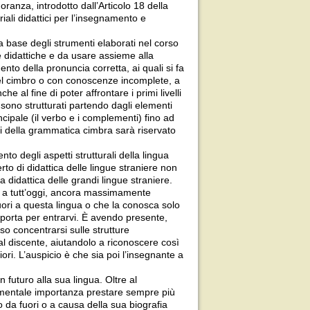
anza, introdotto dall’Articolo 18 della
ali didattici per l’insegnamento e
a base degli strumenti elaborati nel corso
ze didattiche e da usare assieme alla
ento della pronuncia corretta, ai quali si fa
 del cimbro o con conoscenze incomplete, a
he al fine di poter affrontare i primi livelli
sono strutturati partendo dagli elementi
ncipale (il verbo e i complementi) fino ad
ari della grammatica cimbra sarà riservato
 degli aspetti strutturali della lingua
to di didattica delle lingue straniere non
 didattica delle grandi lingue straniere.
 è, a tutt’oggi, ancora massimamente
 fuori a questa lingua o che la conosca solo
a porta per entrarvi. È avendo presente,
so concentrarsi sulle strutture
 al discente, aiutandolo a riconoscere così
ori. L’auspicio è che sia poi l’insegnante a
 futuro alla sua lingua. Oltre al
damentale importanza prestare sempre più
 da fuori o a causa della sua biografia