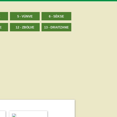
E
5 - VÜNVE
6 - SÈKSE
E
12 - ZBÖLVE
13 - DRAITZANE