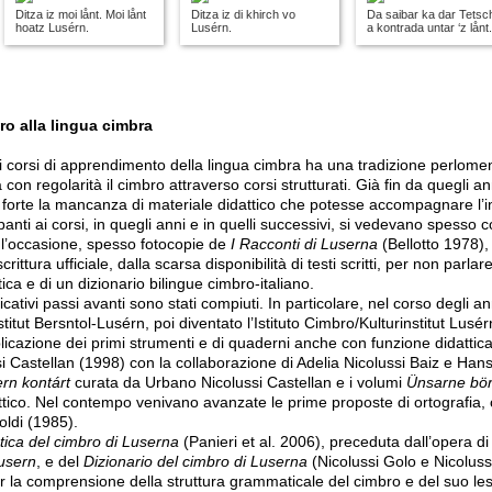
Ditza iz moi lånt. Moi lånt
Ditza iz di khirch vo
Da saibar ka dar Tetsc
hoatz Lusérn.
Lusérn.
a kontrada untar ‘z lånt.
ro alla lingua cimbra
 corsi di apprendimento della lingua cimbra ha una tradizione perlomeno t
on regolarità il cimbro attraverso corsi strutturati. Già fin da quegli ann
iù forte la mancanza di materiale didattico che potesse accompagnare 
panti ai corsi, in quegli anni e in quelli successivi, si vedevano spesso c
r l’occasione, spesso fotocopie de
I Racconti di Luserna
(Bellotto 1978),
ittura ufficiale, dalla scarsa disponibilità di testi scritti, per non parlar
a e di un dizionario bilingue cimbro-italiano.
ativi passi avanti sono stati compiuti. In particolare, nel corso degli anni 
tut Bersntol-Lusérn, poi diventato l’Istituto Cimbro/Kulturinstitut Lusér
blicazione dei primi strumenti e di quaderni anche con funzione didattic
 Castellan (1998) con la collaborazione di Adelia Nicolussi Baiz e Hans T
rn kontárt
curata da Urbano Nicolussi Castellan e i volumi
Ünsarne bör
ttico. Nel contempo venivano avanzate le prime proposte di ortografia
oldi (1985).
ca del cimbro di Luserna
(Panieri et al. 2006), preceduta dall’opera d
usern
, e del
Dizionario del cimbro di Luserna
(Nicolussi Golo e Nicolussi
er la comprensione della struttura grammaticale del cimbro e del suo le