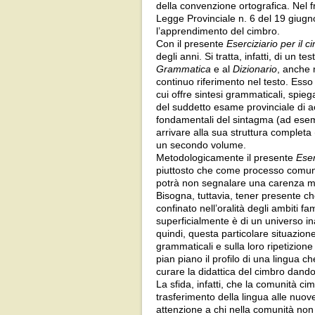
della convenzione ortografica. Nel f
Legge Provinciale n. 6 del 19 giugno
l’apprendimento del cimbro.
Con il presente
Eserciziario per il 
degli anni. Si tratta, infatti, di un
Grammatica
e al
Dizionario
, anche 
continuo riferimento nel testo. Esso
cui offre sintesi grammaticali, spiegaz
del suddetto esame provinciale di ac
fondamentali del sintagma (ad esempio
arrivare alla sua struttura completa
un secondo volume.
Metodologicamente il presente
Eser
piuttosto che come processo comunica
potrà non segnalare una carenza meto
Bisogna, tuttavia, tener presente ch
confinato nell’oralità degli ambiti f
superficialmente è di un universo in
quindi, questa particolare situazion
grammaticali e sulla loro ripetizion
pian piano il profilo di una lingua c
curare la didattica del cimbro dando
La sfida, infatti, che la comunità c
trasferimento della lingua alle nuo
attenzione a chi nella comunità non