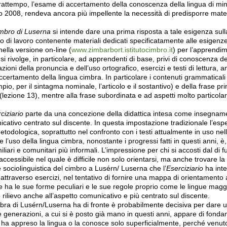
rattempo, l’esame di accertamento della conoscenza della lingua di minor
 2008, rendeva ancora più impellente la necessità di predisporre materi
cimbro di Luserna
si intende dare una prima risposta a tale esigenza sull
 testo di lavoro contenente materiali dedicati specificatamente alle esigen
nella versione on-line (
www.zimbarbort.istitutocimbro.it
) per l’apprendim
 si rivolge, in particolare, ad apprendenti di base, privi di conoscenza
ioni della pronuncia e dell’uso ortografico, esercizi e testi di lettura, anc
certamento della lingua cimbra. In particolare i contenuti grammaticali 
, per il sintagma nominale, l’articolo e il sostantivo) e della frase pri
 (lezione 13), mentre alla frase subordinata e ad aspetti molto particol
ciziario
parte da una concezione della didattica intesa come insegnamento
tivo centrato sul discente. In questa impostazione tradizionale l’esper
dologica, soprattutto nel confronto con i testi attualmente in uso nella
e l’uso della lingua cimbra, nonostante i progressi fatti in questi anni,
amiliari e comunitari più informali. L’impressione per chi si accosti dal di
accessibile nel quale è difficile non solo orientarsi, ma anche trovare l
e sociolinguistica del cimbro a Lusérn/ Luserna che l’
Eserciziario
ha inte
e attraverso esercizi, nel tentativo di fornire una mappa di orientamento
he ha le sue forme peculiari e le sue regole proprio come le lingue maggi
 rilievo anche all’aspetto comunicativo e più centrato sul discente.
imbra di Lusérn/Luserna ha di fronte è probabilmente decisiva per dare un
ve generazioni, a cui si è posto già mano in questi anni, appare di fon
 ha appreso la lingua o la conosce solo superficialmente, perché venuto