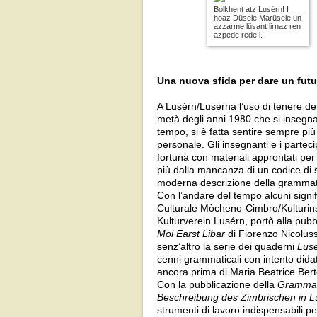
Bolkhent atz Lusérn! I
hoaz Düsele Marüsele un
azzarme lüsant lirnaz ren
azpede rede i.
Una nuova sfida per dare un futu
A Lusérn/Luserna l’uso di tenere dei
metà degli anni 1980 che si insegna c
tempo, si è fatta sentire sempre p
personale. Gli insegnanti e i parteci
fortuna con materiali approntati pe
più dalla mancanza di un codice di scr
moderna descrizione della grammatic
Con l’andare del tempo alcuni signific
Culturale Mòcheno-Cimbro/Kulturinsti
Kulturverein Lusérn, portò alla pub
Moi Earst Libar
di Fiorenzo Nicolussi
senz’altro la serie dei quaderni
Luse
cenni grammaticali con intento dida
ancora prima di Maria Beatrice Bert
Con la pubblicazione della
Grammati
Beschreibung des Zimbrischen in L
strumenti di lavoro indispensabili p