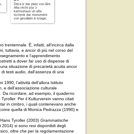
h,
Ditza iz dar platz von lånt.
Afta rècht izta ‘z
kamouhaus un afta
tschenk dar monumént
von gevallatn in kriage.
rentennale. È, infatti, all’incirca dalla
i, tuttavia, e ancor di più nel corso del
l’insegnamento e l’apprendimento
ostretti a dover far uso di dispense di
 una situazione di precarietà acuita ancor
e di testi audio, dall’assenza di una
1990, l’attività dell’allora Istituto
n, e dell’associazione culturale
a. Da ricordare, ad esempio, il quaderno
yroller. Per il Kulturverein vanno citati
tar
in cimbro, i quali contenevano anche
, come quella di Monica Pedrazza (1990) e
i Hans Tyroller (2003)
Grammatische
 2014) si sono resi disponibili degli
ssico, oltre che per la regolamentazione