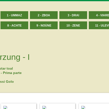
1 - UMMAZ
2 - ZBOA
3 - DRAI
4 - VIAR
8 - ACHTE
9 - NOÜNE
10 - ZENE
11 - ULEV
rzung - I
tar toal
 - Prima parte
ssi Golo