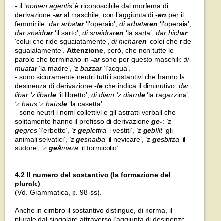
- il ‘
nomen agentis
’ è riconoscibile dal morfema di
derivazione
-ar
al maschile, con l’aggiunta di
-
en
per il
femminile:
dar arbat
ar
‘l’operaio’,
di arbatar
en
‘l’operaia’,
dar snaidr
ar
‘il sarto’,
di snaidrar
en
‘la sarta’,
dar hich
ar
‘colui che ride sguaiatamente’,
di hichar
en
‘colei che ride
sguaiatamente’.
Attenzione
, però, che non tutte le
parole che terminano in
-ar
sono per questo maschili:
di
muat
ar
‘la madre’,
‘z bazz
ar
‘l’acqua’.
- sono sicuramente neutri tutti i sostantivi che hanno la
desinenza di derivazione
-le
che indica il diminutivo:
dar
libar ‘z libar
le
‘il libretto’,
di diarn ‘z diarn
le
‘la ragazzina’,
‘z haus ‘z haüs
le
‘la casetta’.
- sono neutri i nomi collettivi e gli astratti verbali che
solitamente hanno il prefisso di derivazione
ge-
:
‘z
ge
gres
‘l’erbette’,
‘z
ge
plettra
‘i vestiti’,
‘z
ge
bìllt
‘gli
animali selvatici’,
‘z
ge
snaiba
‘il nevicare’,
‘z
ge
sbitza
‘il
sudore’,
‘z
ge
åmaza
‘il formicolio’.
4.2 Il numero del sostantivo (la formazione del
plurale)
(Vd. Grammatica, p. 98-ss).
Anche in cimbro il sostantivo distingue, di norma, il
plurale dal singolare attraverso l’aggiunta di desinenze