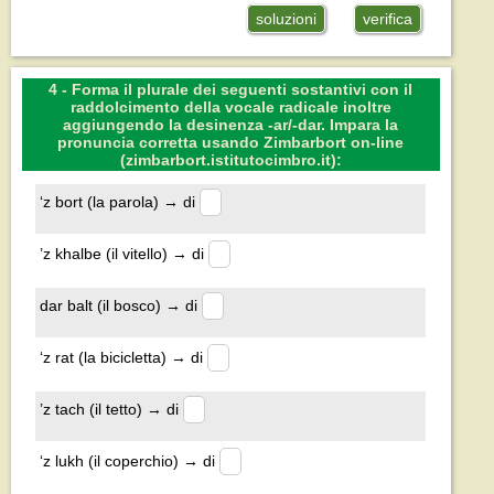
soluzioni
verifica
4 - Forma il plurale dei seguenti sostantivi con il
raddolcimento della vocale radicale inoltre
aggiungendo la desinenza -ar/-dar. Impara la
pronuncia corretta usando Zimbarbort on-line
(zimbarbort.istitutocimbro.it):
‘z bort (la parola) → di
’z khalbe (il vitello) → di
dar balt (il bosco) → di
‘z rat (la bicicletta) → di
’z tach (il tetto) → di
‘z lukh (il coperchio) → di