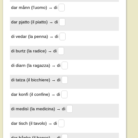
dar månn (l’uomo) → di
dar pjatto (il piatto) → di
di vedar (la penna) → di
di burtz (la radice) → di
di diarn (la ragazza) → di
di tatza (il bicchiere) → di
dar konfì (il confine) → di
di medisì (la medicina) → di
dar tisch (il tavolo) → di
dar bånko (il banco) → di