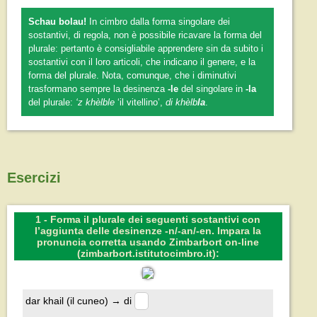
Schau bolau!
In cimbro dalla forma singolare dei
sostantivi, di regola, non è possibile ricavare la forma del
plurale: pertanto è consigliabile apprendere sin da subito i
sostantivi con il loro articoli, che indicano il genere, e la
forma del plurale. Nota, comunque, che i diminutivi
trasformano sempre la desinenza
-le
del singolare in
-la
del plurale:
‘z khèlble
‘il vitellino’,
di khèlb
la
.
Esercizi
1 - Forma il plurale dei seguenti sostantivi con
l’aggiunta delle desinenze -n/-an/-en. Impara la
pronuncia corretta usando Zimbarbort on-line
(zimbarbort.istitutocimbro.it):
dar khail (il cuneo) → di