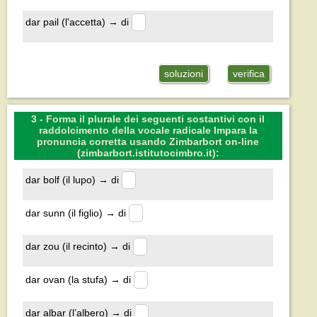
dar pail (l'accetta) → di
soluzioni
verifica
3 - Forma il plurale dei seguenti sostantivi con il
raddolcimento della vocale radicale Impara la
pronuncia corretta usando Zimbarbort on-line
(zimbarbort.istitutocimbro.it):
dar bolf (il lupo) → di
dar sunn (il figlio) → di
dar zou (il recinto) → di
dar ovan (la stufa) → di
dar albar (l’albero) → di