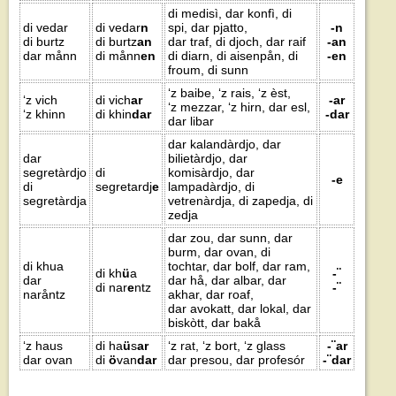
di medisì, dar konfì, di
di vedar
di vedar
n
spi, dar pjatto,
-n
di burtz
di burtz
an
dar traf, di djoch, dar raif
-an
dar månn
di månn
en
di diarn, di aisenpån, di
-en
froum, di sunn
‘z baibe, ‘z rais, ‘z èst,
‘z vich
di vich
ar
-ar
‘z mezzar, ‘z hirn, dar esl,
‘z khinn
di khin
dar
-dar
dar libar
dar kalandàrdjo, dar
dar
bilietàrdjo, dar
segretàrdjo
di
komisàrdjo, dar
-e
di
segretardj
e
lampadàrdjo, di
segretàrdja
vetrenàrdja, di zapedja, di
zedja
dar zou, dar sunn, dar
burm, dar ovan, di
di khua
tochtar, dar bolf, dar ram,
di kh
ü
a
-¨
dar
dar hå, dar albar, dar
di nar
e
ntz
-¨
naråntz
akhar, dar roaf,
dar avokatt, dar lokal, dar
biskòtt, dar bakå
‘z haus
di ha
ü
s
ar
‘z rat, ‘z bort, ‘z glass
-¨ar
dar ovan
di
ö
van
dar
dar presou, dar profesór
-¨dar