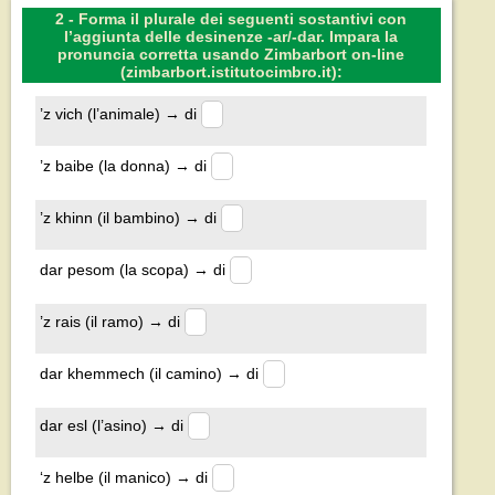
2 - Forma il plurale dei seguenti sostantivi con
l’aggiunta delle desinenze -ar/-dar. Impara la
pronuncia corretta usando Zimbarbort on-line
(zimbarbort.istitutocimbro.it):
’z vich (l’animale) → di
’z baibe (la donna) → di
’z khinn (il bambino) → di
dar pesom (la scopa) → di
’z rais (il ramo) → di
dar khemmech (il camino) → di
dar esl (l’asino) → di
‘z helbe (il manico) → di