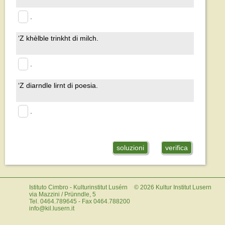
.
‘Z khèlble trinkht di milch.
.
‘Z diarndle lirnt di poesia.
.
soluzioni
verifica
Istituto Cimbro - Kulturinstitut Lusérn
©
2026
Kultur Institut Lusern
via Mazzini / Prünndle, 5
Tel. 0464.789645 - Fax 0464.788200
info@kil.lusern.it