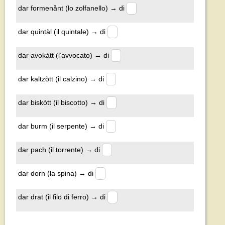
dar formenånt (lo zolfanello) → di
dar quintàl (il quintale) → di
dar avokàtt (l’avvocato) → di
dar kaltzòtt (il calzino) → di
dar biskòtt (il biscotto) → di
dar burm (il serpente) → di
dar pach (il torrente) → di
dar dorn (la spina) → di
dar drat (il filo di ferro) → di