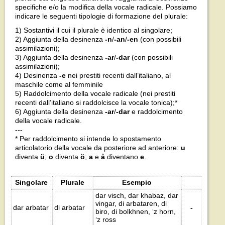
specifiche e/o la modifica della vocale radicale. Possiamo
indicare le seguenti tipologie di formazione del plurale:
1) Sostantivi il cui il plurale è identico al singolare;
2) Aggiunta della desinenza
-n
/
-an
/
-en
(con possibili
assimilazioni);
3) Aggiunta della desinenza
-ar
/
-dar
(con possibili
assimilazioni);
4) Desinenza
-e
nei prestiti recenti dall’italiano, al
maschile come al femminile
5) Raddolcimento della vocale radicale (nei prestiti
recenti dall’italiano si raddolcisce la vocale tonica);*
6) Aggiunta della desinenza
-ar
/
-dar
e raddolcimento
della vocale radicale.
---
* Per raddolcimento si intende lo spostamento
articolatorio della vocale da posteriore ad anteriore:
u
diventa
ü
;
o
diventa
ö
;
a
e
å
diventano
e
.
Singolare
Plurale
Esempio
dar visch, dar khabaz, dar
vingar, di arbataren, di
dar arbatar
di arbatar
-
biro, di bolkhnen, ‘z horn,
‘z ross