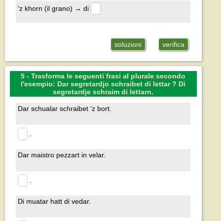
‘z khorn (il grano) → di
soluzioni
verifica
5 - Trasforma le seguenti frasi al plurale secondo
l'esempio: Dar segretardjo schraibet di lettar ? Di
segretardje schraim di lettarn.
Dar schualar schraibet ‘z bort.
.
Dar maistro pezzart in velar.
.
Di muatar hatt di vedar.