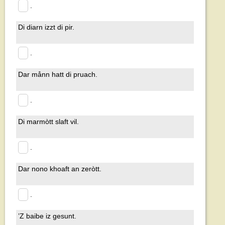
.
Di diarn izzt di pir.
.
Dar månn hatt di pruach.
.
Di marmòtt slaft vil.
.
Dar nono khoaft an zeròtt.
.
’Z baibe iz gesunt.