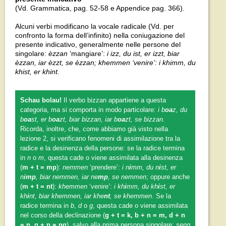
(Vd. Grammatica, pag. 52-58 e Appendice pag. 366).
Alcuni verbi modificano la vocale radicale (Vd. per
confronto la forma dell’infinito) nella coniugazione del
presente indicativo, generalmente nelle persone del
singolare:
èzzan
‘mangiare’:
i izz, du ist, er izzt, biar
èzzan, iar èzzt, se èzzan; khemmen ‘venire’: i khimm, du
khist, er khint.
Schau bolau!
Il verbo bizzan appartiene a questa
categoria, ma si comporta in modo particolare:
i b
oa
z, du
b
oa
st, er b
oa
zt, biar bizzan, iar b
oa
zt, se bizzan.
Ricorda, inoltre, che, come abbiamo già visto nella
lezione 2, si verificano fenomeni di assimilazione tra la
radice e la desinenza della persone: se la radice termina
in
n
o
m
, questa cade o viene assimilata alla desinenza
(
m + t = mp
):
nemmen
‘prendere’:
i n
i
mm, du n
i
st, er
n
imp
, biar nemmen, iar ne
mp
, se nemmen
; oppure anche
(
m + t = nt
):
khemmen
‘venire’:
i kh
i
mm, du kh
i
st, er
kh
i
nt, biar khemmen, iar khe
nt
, se khemmen
. Se la
radice termina in
b
,
d
o
g
, questa cade o viene assimilata
nel corso della declinazione (
g + t = k, b + n = m, d + n
= n, g + n = ng
), salvo alla prima persona singolare:
seng