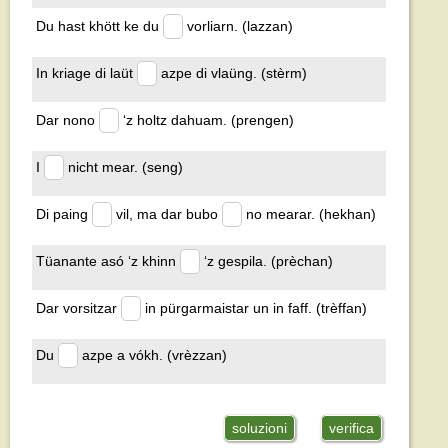
Du hast khött ke du
vorliarn. (lazzan)
In kriage di laüt
azpe di vlaüng. (stèrm)
Dar nono
‘z holtz dahuam. (prengen)
I
nicht mear. (seng)
Di paing
vil, ma dar bubo
no mearar. (hekhan)
Tüanante asó ‘z khinn
‘z gespila. (prèchan)
Dar vorsitzar
in pürgarmaistar un in faff. (trèffan)
Du
azpe a vókh. (vrèzzan)
soluzioni
verifica