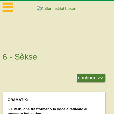
6 - Sèkse
continua >>
GRAMÀTIK:
6.1 Verbi che trasformano la vocale radicale al
presente indicativo