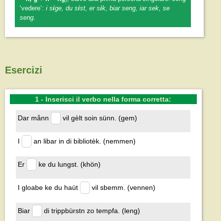
‘vedere’:
i s
i
ge, du s
i
st, er s
i
k, biar seng, iar sek, se
seng
.
Esercizi
1 - Inserisci il verbo nella forma corretta:
Dar månn
vil gèlt soin sünn. (gem)
I
an libar in di bibliotèk. (nemmen)
Er
ke du lungst. (khön)
I gloabe ke du haüt
vil sbemm. (vennen)
Biar
di trippbürstn zo tempfa. (leng)