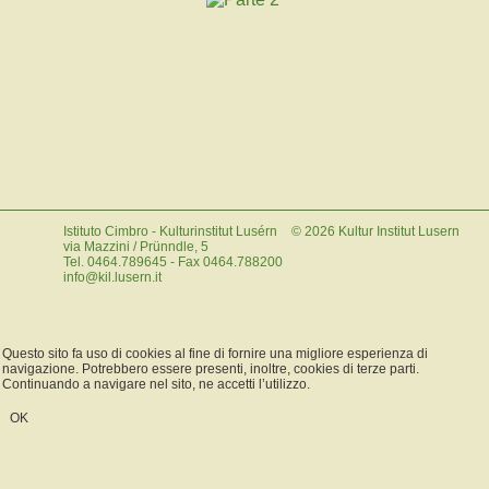
Istituto Cimbro - Kulturinstitut Lusérn
©
2026
Kultur Institut Lusern
via Mazzini / Prünndle, 5
Tel. 0464.789645 - Fax 0464.788200
info@kil.lusern.it
Questo sito fa uso di cookies al fine di fornire una migliore esperienza di
navigazione. Potrebbero essere presenti, inoltre, cookies di terze parti.
Continuando a navigare nel sito, ne accetti l’utilizzo.
OK