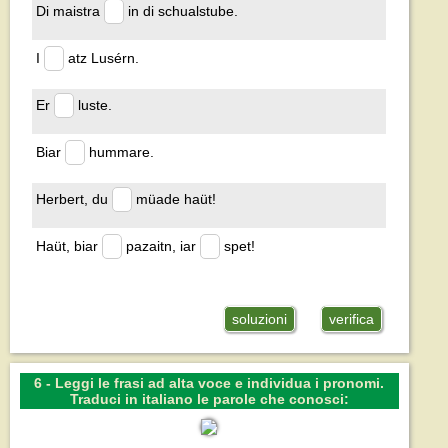
Di maistra
in di schualstube.
I
atz Lusérn.
Er
luste.
Biar
hummare.
Herbert, du
müade haüt!
Haüt, biar
pazaitn, iar
spet!
soluzioni
verifica
6 - Leggi le frasi ad alta voce e individua i pronomi.
Traduci in italiano le parole che conosci: