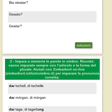
Bia steatar?
Geasto?
Geatar?
soluzioni
2 - Impara a memoria le parole in cimbro. Ricorda:
vanno imparate sempre con l’articolo e la forma del
plurale. Aiutati con Zimbarbort on-line
(zimbarbort.istitutocimbro.it) per imparare la pronuncia
corretta:
dar
tschell, di tschell
n
dar
mòrgan, di mòrgan
dar
tage, di tage/ta
ng