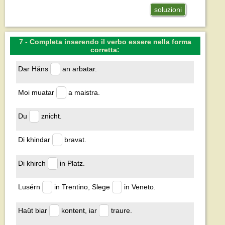
soluzioni
7 - Completa inserendo il verbo essere nella forma
corretta:
Dar Håns
an arbatar.
Moi muatar
a maistra.
Du
znicht.
Di khindar
bravat.
Di khirch
in Platz.
Lusérn
in Trentino, Slege
in Veneto.
Haüt biar
kontent, iar
traure.