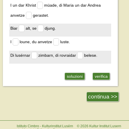
I un dar Khrist
müade, di Maria un dar Andrea
anvetze
gerastet.
Biar
alt, se
djung.
I
loune, du anvetze
luste.
Di lusérnar
zimbarn, di rovraidar
belese.
soluzioni
verifica
continua >>
Istituto Cimbro - Kulturinstitut Lusérn
©
2026
Kultur Institut Lusern