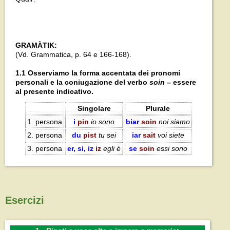
GRAMÀTIK:
(Vd. Grammatica, p. 64 e 166-168).
1.1 Osserviamo la forma accentata dei pronomi
personali e la coniugazione del verbo
soin
– essere
al presente indicativo.
Singolare
Plurale
1. persona
i
pin
io sono
biar
soin
noi siamo
2. persona
du
pist
tu sei
iar
sait
voi siete
3. persona
er, si, iz
iz
egli è
se
soin
essi sono
Esercizi