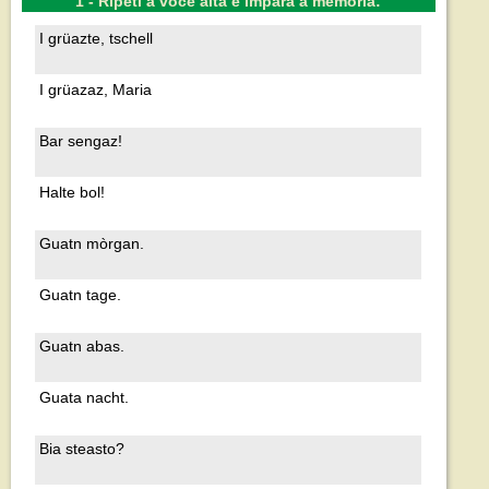
1 - Ripeti a voce alta e impara a memoria:
I grüazte, tschell
I grüazaz, Maria
Bar sengaz!
Halte bol!
Guatn mòrgan.
Guatn tage.
Guatn abas.
Guata nacht.
Bia steasto?