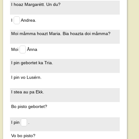
I hoaz Margarétt. Un du?
I
Andrea.
Moi måmma hoazt Maria. Bia hoazta doi måmma?
Moi
Ånna
I pin gebortet ka Tria.
I pin vo Lusérn.
I stea au pa Ekk.
Bo pisto gebortet?
I pin
.
Vo bo pisto?