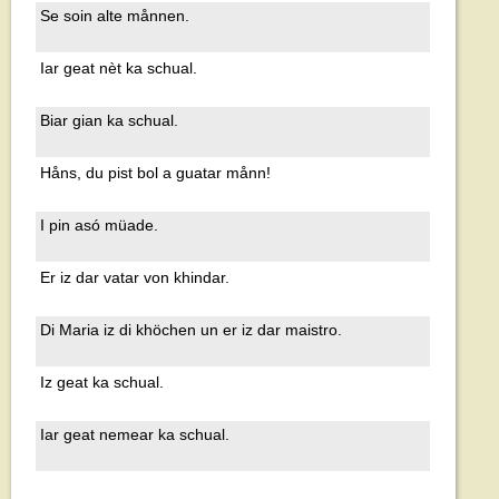
Se soin alte månnen.
Iar geat nèt ka schual.
Biar gian ka schual.
Håns, du pist bol a guatar månn!
I pin asó müade.
Er iz dar vatar von khindar.
Di Maria iz di khöchen un er iz dar maistro.
Iz geat ka schual.
Iar geat nemear ka schual.