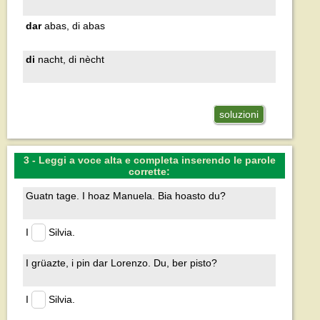
dar
abas, di abas
di
nacht, di nècht
soluzioni
3 - Leggi a voce alta e completa inserendo le parole
corrette:
Guatn tage. I hoaz Manuela. Bia hoasto du?
I
Silvia.
I grüazte, i pin dar Lorenzo. Du, ber pisto?
I
Silvia.