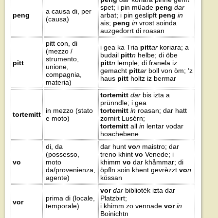
spet; i pin müade
peng
dar
a causa di, per
peng
arbat; i pin geslipft
peng
in
(causa)
ais;
peng
in
vrost soinda
auzgedorrt di roasan
pitt con, di
i gea ka Tria
pitt
ar
koriara; a
(mezzo /
budail
pitt
n
helbe; di öbe
strumento,
pitt
pitt
n
lemple; di franela iz
unione,
gemacht
pitt
ar
boll von öm; ‘z
compagnia,
haus
pitt
holtz iz bermar
materia)
tortemitt
dar
bis izta a
prünndle; i gea
in mezzo (stato
tortemitt
in
roasan; dar hatt
tortemitt
e moto)
zornirt Lusérn;
tortemitt
all
in
lentar vodar
hoachebene
di, da
dar hunt
vo
n
maistro; dar
(possesso,
treno khint
vo
Venede; i
vo
moto
khimm
vo
dar khåmmar; di
da/provenienza,
öpfln soin khent gevrèzzt
vo
n
agente)
kössan
vor
dar
bibliotèk izta dar
prima di (locale,
Platzbirt;
vor
temporale)
i khimm zo vennade
vor
in
Boinichtn