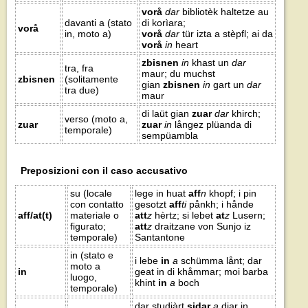
vorå
dar
bibliotèk haltetze au
davanti a (stato
di korìara;
vorå
in, moto a)
vorå
dar
tür izta a stèpfl; ai da
vorå
in
heart
zbisnen
in
khast un
dar
tra, fra
maur; du muchst
zbisnen
(solitamente
gian
zbisnen
in
gart un
dar
tra due)
maur
di laüt gian
zuar
dar
khirch;
verso (moto a,
zuar
zuar
in
långez plüanda di
temporale)
sempüambla
Preposizioni con il caso accusativo
su (locale
lege in huat
aff
n
khopf; i pin
con contatto
gesotzt
aff
ti
pånkh; i hånde
aff/at(t)
materiale o
att
z
hèrtz; si lebet
at
z
Lusern;
figurato;
att
z
draitzane von Sunjo iz
temporale)
Santantone
in (stato e
i lebe
in
a
schümma lånt; dar
moto a
in
geat in di khåmmar; moi barba
luogo,
khint
in
a
boch
temporale)
dar studjàrt
sidar
a
djar in