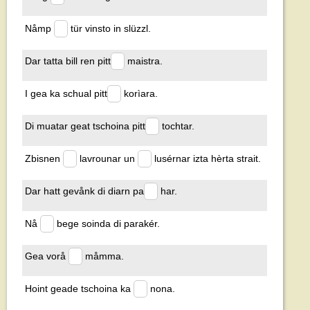
Nåmp
tür vinsto in slüzzl.
Dar tatta bill ren pitt
maistra.
I gea ka schual pitt
korìara.
Di muatar geat tschoina pitt
tochtar.
Zbisnen
lavrounar un
lusérnar izta hèrta strait.
Dar hatt gevånk di diarn pa
har.
Nå
bege soinda di parakér.
Gea vorå
måmma.
Hoint geade tschoina ka
nona.