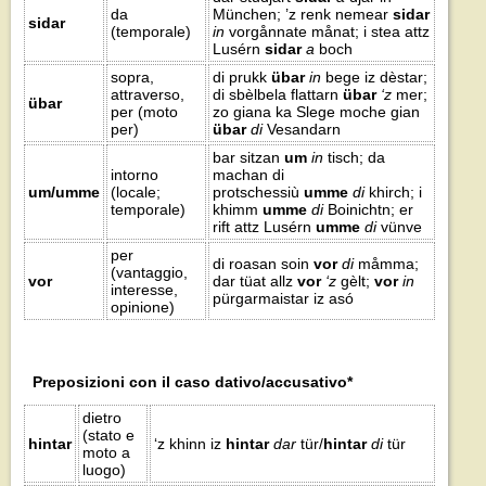
da
München; ’z renk nemear
sidar
sidar
(temporale)
in
vorgånnate månat; i stea attz
Lusérn
sidar
a
boch
sopra,
di prukk
übar
in
bege iz dèstar;
attraverso,
di sbèlbela flattarn
übar
‘z
mer;
übar
per (moto
zo giana ka Slege moche gian
per)
übar
di
Vesandarn
bar sitzan
um
in
tisch; da
intorno
machan di
um/umme
(locale;
protschessiù
umme
di
khirch; i
temporale)
khimm
umme
di
Boinichtn; er
rift attz Lusérn
umme
di
vünve
per
di roasan soin
vor
di
måmma;
(vantaggio,
vor
dar tüat allz
vor
‘z
gèlt;
vor
in
interesse,
pürgarmaistar iz asó
opinione)
Preposizioni con il caso dativo/accusativo*
dietro
(stato e
hintar
‘z khinn iz
hintar
dar
tür/
hintar
di
tür
moto a
luogo)