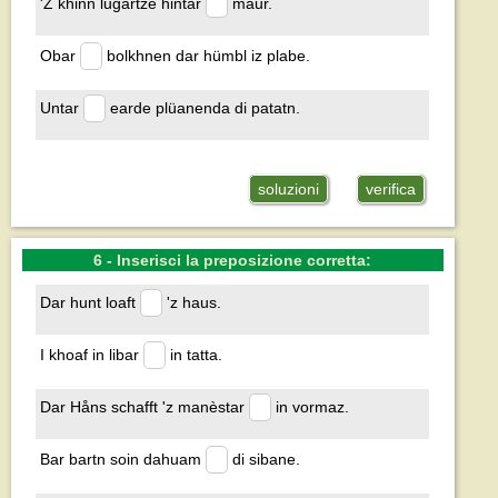
'Z khinn lugartze hintar
maur.
Obar
bolkhnen dar hümbl iz plabe.
Untar
earde plüanenda di patatn.
soluzioni
verifica
6 - Inserisci la preposizione corretta:
Dar hunt loaft
'z haus.
I khoaf in libar
in tatta.
Dar Håns schafft 'z manèstar
in vormaz.
Bar bartn soin dahuam
di sibane.