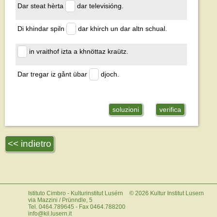
Dar steat hèrta
dar televisióng.
Di khindar spiln
dar khirch un dar altn schual.
in vraithof izta a khnöttaz kraütz.
Dar tregar iz gånt übar
djoch.
soluzioni
verifica
<< indietro
Istituto Cimbro - Kulturinstitut Lusérn
©
2026
Kultur Institut Lusern
via Mazzini / Prünndle, 5
Tel. 0464.789645 - Fax 0464.788200
info@kil.lusern.it