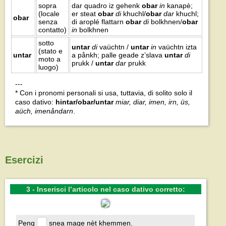
sopra
dar quadro iz gehenk
obar
in
kanapè;
(locale
er steat
obar
di
khuchl/
obar
dar
khuchl;
obar
senza
di aroplé flattarn
obar
di
bolkhnen/
obar
contatto)
in
bolkhnen
sotto
untar
di
vaüchtn /
untar
in
vaüchtn izta
(stato e
untar
a pånkh; palle geade z’slava
untar
di
moto a
prukk /
untar
dar
prukk
luogo)
---
* Con i pronomi personali si usa, tuttavia, di solito solo il
caso dativo:
hintar/obar/untar
miar, diar, imen, irn, üs,
aüch, imenåndarn
.
Esercizi
3 - Inserisci l’articolo nel caso dativo corretto:
Peng
snea mage nèt khemmen.