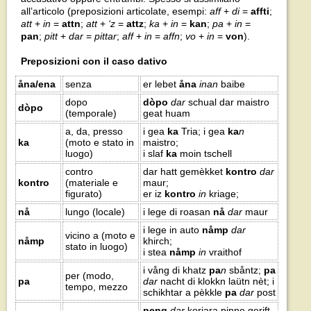
all’articolo (preposizioni articolate, esempi:
aff
+
di
=
affti
;
att
+
in
=
attn
;
att
+
‘z
=
attz
;
ka
+
in
=
kan
;
pa
+
in
=
pan
;
pitt
+
dar
=
pittar
;
aff
+
in
=
affn
;
vo
+
in
=
von
).
Preposizioni con il caso dativo
åna/ena
senza
er lebet
åna
inan
baibe
dopo
dòpo
dar
schual dar maistro
dòpo
(temporale)
geat huam
a, da, presso
i gea
ka
Tria; i gea
ka
n
ka
(moto e stato in
maistro;
luogo)
i slaf
ka
moin tschell
contro
dar hatt gemèkket
kontro
dar
kontro
(materiale e
maur;
figurato)
er iz
kontro
in
kriage;
nå
lungo (locale)
i lege di roasan
nå
dar
maur
i lege in auto
nåmp
dar
vicino a (moto e
nåmp
khirch;
stato in luogo)
i stea
nåmp
in
vraithof
i vång di khatz
pa
n
sbåntz;
pa
per (modo,
pa
dar
nacht di klokkn laütn nèt; i
tempo, mezzo
schikhtar a pèkkle
pa
dar
post
peng
dar
koriara pinne gerift