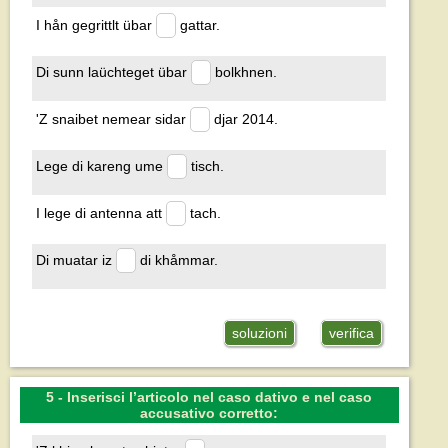
I hån gegrittlt übar
gattar.
Di sunn laüchteget übar
bolkhnen.
'Z snaibet nemear sidar
djar 2014.
Lege di kareng ume
tisch.
I lege di antenna att
tach.
Di muatar iz
di khåmmar.
soluzioni
verifica
5 - Inserisci l’articolo nel caso dativo e nel caso
accusativo corretto: