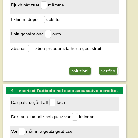
Djukh nèt zuar
måmma.
I khimm dòpo
dokhtur.
I pin gestånt åna
auto.
Zbisnen
zboa prüadar izta hèrta gest strait.
soluzioni
verifica
4 - Inserisci l’articolo nel caso accusativo corretto:
Dar palù iz gånt aff
tach.
Dar tatta tüat allz soi guatz vor
khindar.
Vor
måmma geatz guat asó.